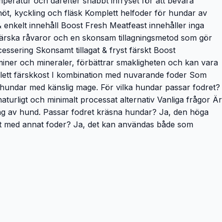
mperatur och därefter snabbt infryset för att bevara
 nöt, kyckling och fläsk Komplett helfoder för hundar av
enkelt innehåll Boost Fresh Meatfeast innehåller inga
 färska råvaror och en skonsam tillagningsmetod som gör
essering Skonsamt tillagat & fryst färskt Boost
itaminer och mineraler, förbättrar smakligheten och kan vara
mplett färskkost I kombination med nuvarande foder Som
r hundar med känslig mage. För vilka hundar passar fodret?
urligt och minimalt processat alternativ Vanliga frågor Är
ring av hund. Passar fodret kräsna hundar? Ja, den höga
ast med annat foder? Ja, det kan användas både som