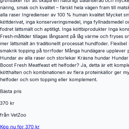
grönsaker för att skapa en naturligt balanserad och mycket 
näring, smak och kvalitet – färskt hela vägen fram till ma
alla raser Ingredienser av 100 % human kvalitet Mycket sm
köttderivat, inga konserveringsmedel, inga fyllnadsmedel 
fodret lättsmält och aptitligt. Inga köttbiprodukter Inga k
Fresh‑måltider tillagas långsamt på låg värme och fryses sna
mer lättsmält än traditionellt processat hundfoder. Flex
smakrik topping på torrfoder Många hundägare upplever pos
Hundar av alla raser och storlekar Kräsna hundar Hundar s
Boost Fresh Meatfeast ett helfoder? Ja, detta är ett kompl
kötthalten och kombinationen av flera proteinkällor ger 
helfoder och som topping eller komplement.
Bästa pris
370 kr
från
VetZoo
Köp nu för 370 kr