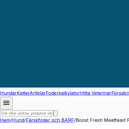
Hundar
Katter
Artiklar
Foderkalkylator
Hitta Veterinär
Försäkr
Hem
/
Hund
/
Färskfoder och BARF
/
Boost Fresh Meatfeast F