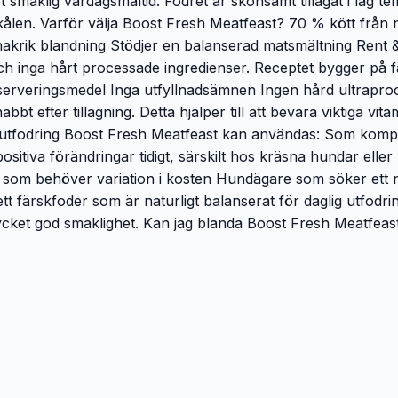
smaklig vardagsmåltid. Fodret är skonsamt tillagat i låg te
tskålen. Varför välja Boost Fresh Meatfeast? 70 % kött från
akrik blandning Stödjer en balanserad matsmältning Rent & 
och inga hårt processade ingredienser. Receptet bygger på
onserveringsmedel Inga utfyllnadsämnen Ingen hård ultraproc
bbt efter tillagning. Detta hjälper till att bevara viktiga v
ibel utfodring Boost Fresh Meatfeast kan användas: Som ko
itiva förändringar tidigt, särskilt hos kräsna hundar elle
om behöver variation i kosten Hundägare som söker ett nat
ett färskfoder som är naturligt balanserat för daglig utfod
mycket god smaklighet. Kan jag blanda Boost Fresh Meatfe