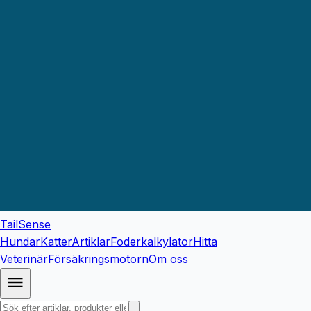
TailSense
Hundar
Katter
Artiklar
Foderkalkylator
Hitta
Veterinär
Försäkringsmotorn
Om oss