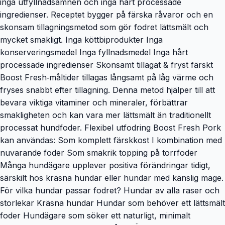
inga utfyllnadsämnen och inga hårt processade
ingredienser. Receptet bygger på färska råvaror och en
skonsam tillagningsmetod som gör fodret lättsmält och
mycket smakligt. Inga köttbiprodukter Inga
konserveringsmedel Inga fyllnadsmedel Inga hårt
processade ingredienser Skonsamt tillagat & fryst färskt
Boost Fresh‑måltider tillagas långsamt på låg värme och
fryses snabbt efter tillagning. Denna metod hjälper till att
bevara viktiga vitaminer och mineraler, förbättrar
smakligheten och kan vara mer lättsmält än traditionellt
processat hundfoder. Flexibel utfodring Boost Fresh Pork
kan användas: Som komplett färskkost I kombination med
nuvarande foder Som smakrik topping på torrfoder
Många hundägare upplever positiva förändringar tidigt,
särskilt hos kräsna hundar eller hundar med känslig mage.
För vilka hundar passar fodret? Hundar av alla raser och
storlekar Kräsna hundar Hundar som behöver ett lättsmält
foder Hundägare som söker ett naturligt, minimalt