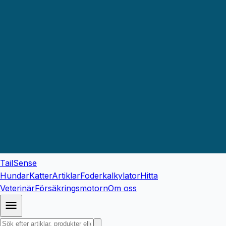
TailSense
Hundar
Katter
Artiklar
Foderkalkylator
Hitta
Veterinär
Försäkringsmotorn
Om oss