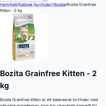
Hem
/
Katt
/
Kattmat (torrfoder)
/
Bozita
/
Bozita Grainfree
Kitten - 2 kg
Bozita Grainfree Kitten - 2
kg
Bozita Grainfree Kitten är ett balanserat torrfoder med
naturliga ingredienser, som har utvecklats speciellt för