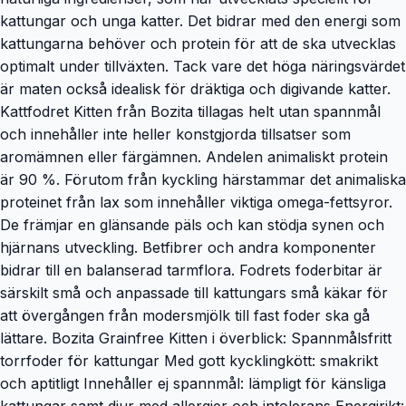
kattungar och unga katter. Det bidrar med den energi som
kattungarna behöver och protein för att de ska utvecklas
optimalt under tillväxten. Tack vare det höga näringsvärdet
är maten också idealisk för dräktiga och digivande katter.
Kattfodret Kitten från Bozita tillagas helt utan spannmål
och innehåller inte heller konstgjorda tillsatser som
aromämnen eller färgämnen. Andelen animaliskt protein
är 90 %. Förutom från kyckling härstammar det animaliska
proteinet från lax som innehåller viktiga omega-fettsyror.
De främjar en glänsande päls och kan stödja synen och
hjärnans utveckling. Betfibrer och andra komponenter
bidrar till en balanserad tarmflora. Fodrets foderbitar är
särskilt små och anpassade till kattungars små käkar för
att övergången från modersmjölk till fast foder ska gå
lättare. Bozita Grainfree Kitten i överblick: Spannmålsfritt
torrfoder för kattungar Med gott kycklingkött: smakrikt
och aptitligt Innehåller ej spannmål: lämpligt för känsliga
kattungar samt djur med allergier och intolerans Energirikt: