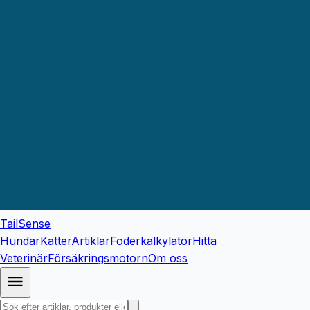
TailSense
Hundar
Katter
Artiklar
Foderkalkylator
Hitta
Veterinär
Försäkringsmotorn
Om oss