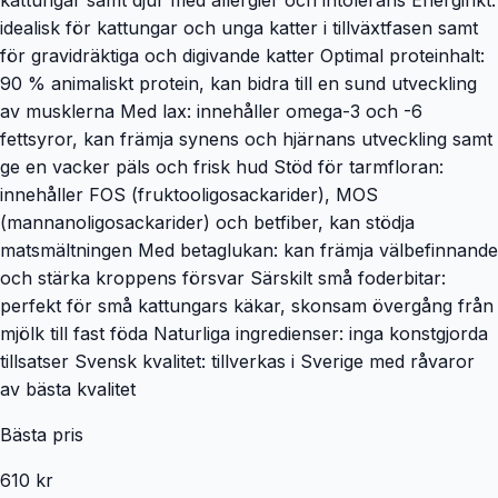
idealisk för kattungar och unga katter i tillväxtfasen samt
för gravidräktiga och digivande katter Optimal proteinhalt:
90 % animaliskt protein, kan bidra till en sund utveckling
av musklerna Med lax: innehåller omega-3 och -6
fettsyror, kan främja synens och hjärnans utveckling samt
ge en vacker päls och frisk hud Stöd för tarmfloran:
innehåller FOS (fruktooligosackarider), MOS
(mannanoligosackarider) och betfiber, kan stödja
matsmältningen Med betaglukan: kan främja välbefinnande
och stärka kroppens försvar Särskilt små foderbitar:
perfekt för små kattungars käkar, skonsam övergång från
mjölk till fast föda Naturliga ingredienser: inga konstgjorda
tillsatser Svensk kvalitet: tillverkas i Sverige med råvaror
av bästa kvalitet
Bästa pris
610 kr