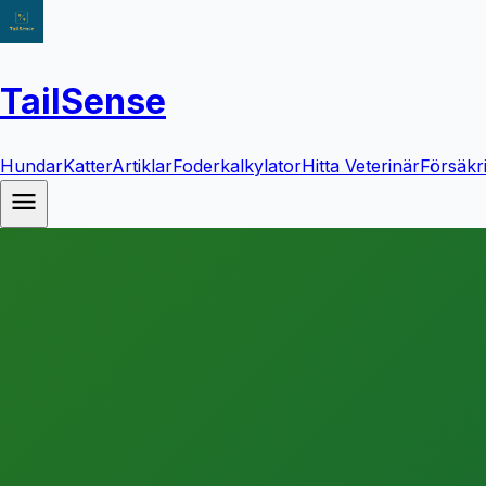
TailSense
Hundar
Katter
Artiklar
Foderkalkylator
Hitta Veterinär
Försäkr