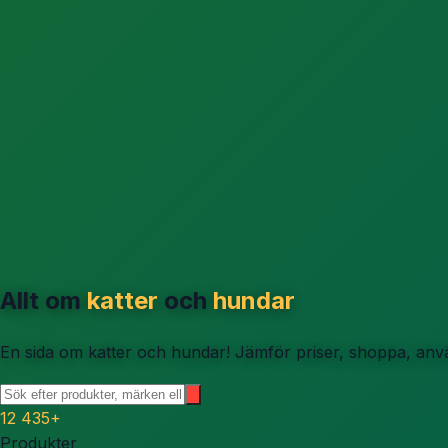
Allt om
katter
och
hundar
En sida om katter och hundar! Jämför priser, shoppa, använ
12 435
+
Produkter