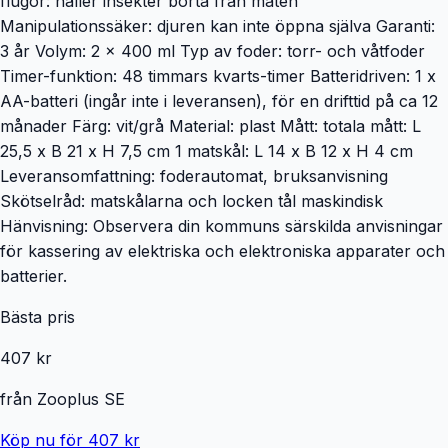
flugor: håller insekter borta från maten
Manipulationssäker: djuren kan inte öppna själva Garanti:
3 år Volym: 2 x 400 ml Typ av foder: torr- och våtfoder
Timer-funktion: 48 timmars kvarts-timer Batteridriven: 1 x
AA-batteri (ingår inte i leveransen), för en drifttid på ca 12
månader Färg: vit/grå Material: plast Mått: totala mått: L
25,5 x B 21 x H 7,5 cm 1 matskål: L 14 x B 12 x H 4 cm
Leveransomfattning: foderautomat, bruksanvisning
Skötselråd: matskålarna och locken tål maskindisk
Hänvisning: Observera din kommuns särskilda anvisningar
för kassering av elektriska och elektroniska apparater och
batterier.
Bästa pris
407 kr
från
Zooplus SE
Köp nu för 407 kr