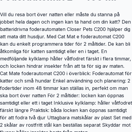
Vill du resa bort över natten eller måste du stanna på
jobbet hela dagen och ingen kan ta hand om din katt? Den
batteridrivna foderautomaten Closer Pets C200 hjälper dig
att mata ditt husdjur. Med Cat Mat e foderautomat C200
kan du enkelt programmera tider för 2 måltider. De kan bli
åtkomliga för katten samtidigt eller en i taget. En
medföljande kylklamp håller våtfodret färskt i flera timmar,
och locken hindrar insekter från att ta för sig av maten.
Cat Mate foderautomat C200 i överblick: Foderautomat för
katter och små hundar Enkel användning och planering: 2
fodertider inom 48 timmar kan ställas in, perfekt om man
ska bort över natten För 2 måltider: locken kan öppnas
samtidigt eller ett i taget Inklusive kylklamp: håller våtfodret
färskt längre Praktisk: båda locken kan öppnas samtidigt
för att fodra två djur Uttagbara matskålar av plast Set med
2 skålar av rostfritt stål kan beställas separat Skyddar mot