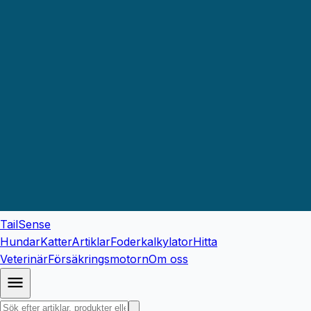
TailSense
Hundar
Katter
Artiklar
Foderkalkylator
Hitta
Veterinär
Försäkringsmotorn
Om oss