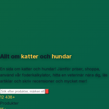
Allt om
katter
och
hundar
En sida om katter och hundar! Jämför priser, shoppa,
använd vår foderkalkylator, hitta en veterinär nära dig, läs
artiklar och skriv recensioner och mycket mer!
12 438
+
Produkter