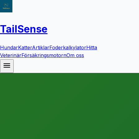
TailSense
Hundar
Katter
Artiklar
Foderkalkylator
Hitta
Veterinär
Försäkringsmotorn
Om oss