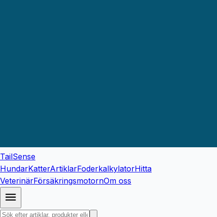
TailSense
Hundar
Katter
Artiklar
Foderkalkylator
Hitta
Veterinär
Försäkringsmotorn
Om oss