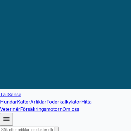
TailSense
Hundar
Katter
Artiklar
Foderkalkylator
Hitta
Veterinär
Försäkringsmotorn
Om oss