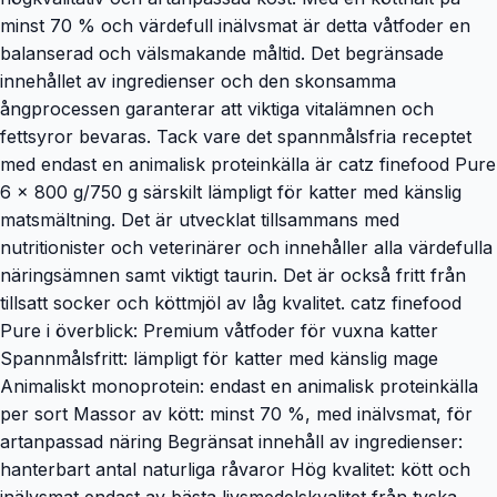
minst 70 % och värdefull inälvsmat är detta våtfoder en
balanserad och välsmakande måltid. Det begränsade
innehållet av ingredienser och den skonsamma
ångprocessen garanterar att viktiga vitalämnen och
fettsyror bevaras. Tack vare det spannmålsfria receptet
med endast en animalisk proteinkälla är catz finefood Pure
6 x 800 g/750 g särskilt lämpligt för katter med känslig
matsmältning. Det är utvecklat tillsammans med
nutritionister och veterinärer och innehåller alla värdefulla
näringsämnen samt viktigt taurin. Det är också fritt från
tillsatt socker och köttmjöl av låg kvalitet. catz finefood
Pure i överblick: Premium våtfoder för vuxna katter
Spannmålsfritt: lämpligt för katter med känslig mage
Animaliskt monoprotein: endast en animalisk proteinkälla
per sort Massor av kött: minst 70 %, med inälvsmat, för
artanpassad näring Begränsat innehåll av ingredienser:
hanterbart antal naturliga råvaror Hög kvalitet: kött och
inälvsmat endast av bästa livsmedelskvalitet från tyska