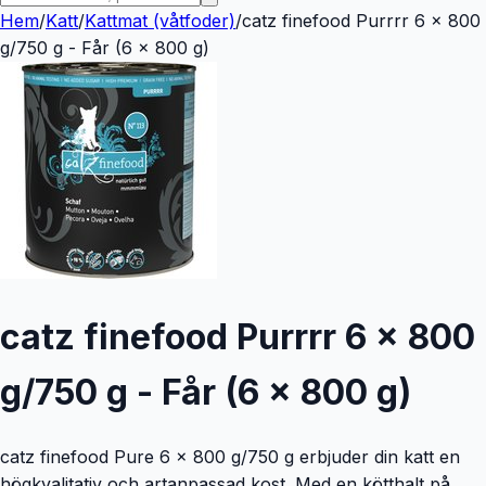
Hem
/
Katt
/
Kattmat (våtfoder)
/
catz finefood Purrrr 6 x 800
g/750 g - Får (6 x 800 g)
catz finefood Purrrr 6 x 800
g/750 g - Får (6 x 800 g)
catz finefood Pure 6 x 800 g/750 g erbjuder din katt en
högkvalitativ och artanpassad kost. Med en kötthalt på