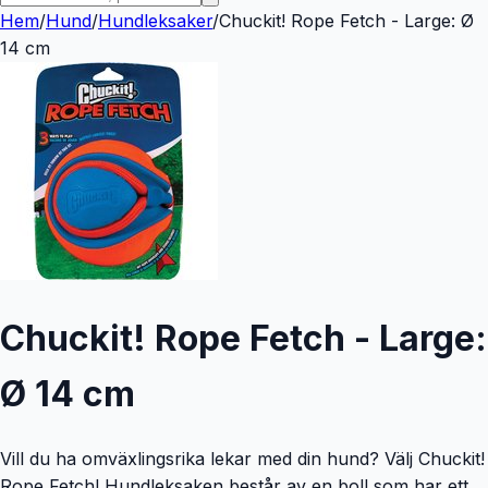
Hem
/
Hund
/
Hundleksaker
/
Chuckit! Rope Fetch - Large: Ø
14 cm
Chuckit! Rope Fetch - Large:
Ø 14 cm
Vill du ha omväxlingsrika lekar med din hund? Välj Chuckit!
Rope Fetch! Hundleksaken består av en boll som har ett