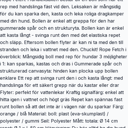
rep med handslinga fäst vid den. Leksaken är mångsidig
för du kan sparka den, kasta och leka roliga dragkamper
med din hund. Bollen är enkel att greppa för den har
gummerade spår och en strukturyta. Bollen kan är enkel
att kasta långt - svinga runt den med det elastiska repet
och släpp. Eftersom bollen flyter är kan ni ta med den till
stranden och leka i vattnet med den. Chuckit! Rope Fetch i
överblick: Mångsidig boll med rep för hundar 3 möjligheter
i 1: kan sparkas, kastas och dras i Gummerade spår och
strukturerad canvasyta: hinden kan plocka upp bollen
enklare Ett rep att svinga runt den i och kasta långt: med
handslinga för ett säkert grepp när du kastar eller drar
Flyter: perfekt för vattenlekar Kraftig signalfärg: enkel att
hitta igen i vattnet och högt gräs Repet kan spännas fast
runt bollen så att det inte är i vägen när du sparkar Färg:
orange / blå Material: boll: plast (eva-skumplast) /
polyester / gummi Seil: Polyester Mått: totala: Ø 14 cm
repet: Ø 1 x L 50 cm Hänvisning: Du bör alltid ha din hund