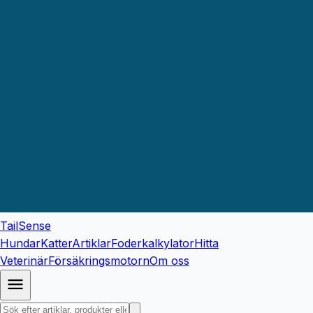
TailSense
Hundar
Katter
Artiklar
Foderkalkylator
Hitta
Veterinär
Försäkringsmotorn
Om oss