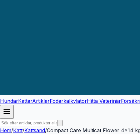
Hundar
Katter
Artiklar
Foderkalkylator
Hitta Veterinär
Försäkr
Hem
/
Katt
/
Kattsand
/
Compact Care Multicat Flower 4x14 k