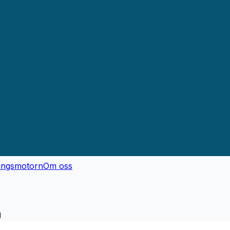
ingsmotorn
Om oss
g