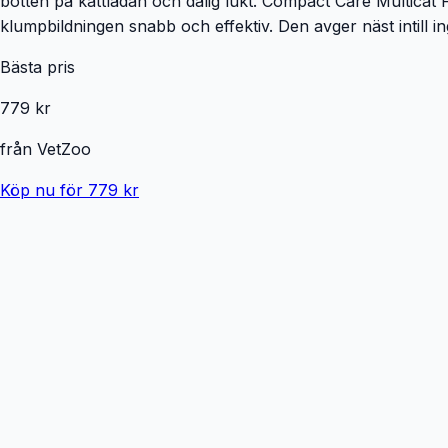
botten på kattlådan och dålig lukt. Compact Care Multicat 
klumpbildningen snabb och effektiv. Den avger näst intill i
Bästa pris
779 kr
från
VetZoo
Köp nu för 779 kr