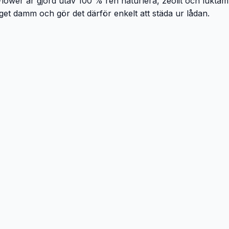
Flower är gjord utav 100 % ren naturlera, zeolit och luktä
nget damm och gör det därför enkelt att städa ur lådan.