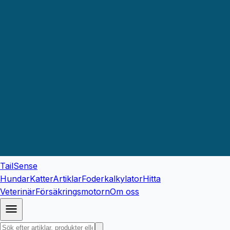
TailSense
Hundar
Katter
Artiklar
Foderkalkylator
Hitta
Veterinär
Försäkringsmotorn
Om oss