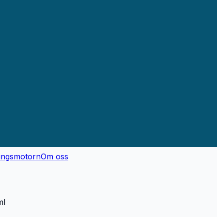
ingsmotorn
Om oss
ml