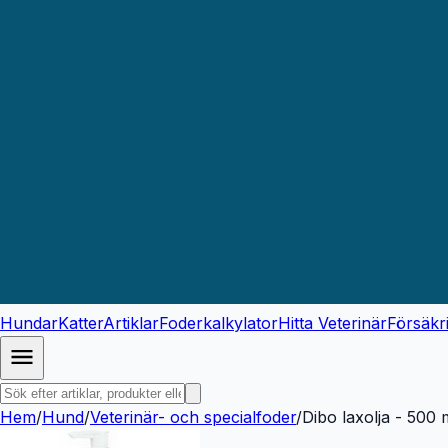
Hundar
Katter
Artiklar
Foderkalkylator
Hitta Veterinär
Försäkr
Hem
/
Hund
/
Veterinär- och specialfoder
/
Dibo laxolja - 500 