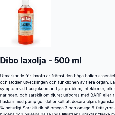
Dibo laxolja - 500 ml
Utmärkande för laxolja är främst den höga halten essentie
och stödjer utvecklingen och funktionen av flera organ. La
symptom vid hudsjukdomar, hjärtproblem, infektioner, allerg
näringen, och särskilt om djuret utfodras med BARF eller råkö
flaskan med pump gör det enkelt att dosera oljan. Egenskape
% naturligt Särskilt rik på omega 3 och omega 6-fettsyror 
hudens och pälsens hälsa Inga tillsatser I praktisk flaska