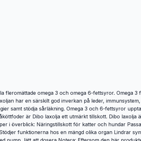
lla fleromättade omega 3 och omega 6-fettsyror. Omega 3 f
xoljan har en särskilt god inverkan på leder, immunsystem,
ier samt stödja sårläkning. Omega 3 och 6-fettsyror upptas v
ttfoder är Dibo laxolja ett utmärkt tillskott. Dibo laxolja ä
r i överblick: Näringstillskott för katter och hundar Passa
Stödjer funktionerna hos en mängd olika organ Lindrar symto
 med pump, lätt att dosera Notera: Eftersom den här produkt