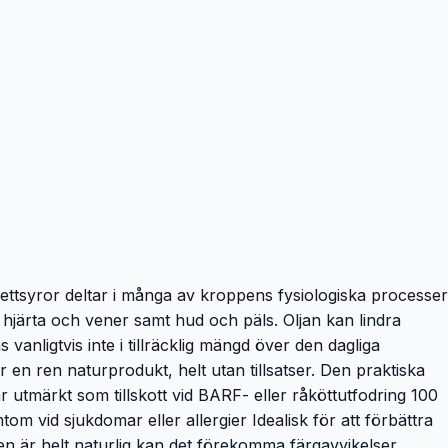
ettsyror deltar i många av kroppens fysiologiska processer
 hjärta och vener samt hud och päls. Oljan kan lindra
anligtvis inte i tillräcklig mängd över den dagliga
r en ren naturprodukt, helt utan tillsatser. Den praktiska
r utmärkt som tillskott vid BARF- eller råköttutfodring 100
m vid sjukdomar eller allergier Idealisk för att förbättra
en är helt naturlig kan det förekomma färgavvikelser.