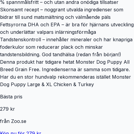
% spannmålsfritt – och utan andra onödiga tillsatser
Skonsamt recept – noggrant utvalda ingredienser som
bidrar till sund matsmältning och välmående päls
Fettsyrorna DHA och EPA – är bra för hjärnans utveckling
och underlättar valpars inlärningsförmåga
Tandstenskontroll – innehåller mineraler och har knapriga
foderkulor som reducerar plack och minskar
tandstensbildning. God tandhälsa (redan från början!)
Denna produkt har tidigare hetat Monster Dog Puppy All
Breed Grain Free. Ingredienserna är samma som tidigare.
Har du en stor hundvalp rekommenderas istället Monster
Dog Puppy Large & XL Chicken & Turkey
Bästa pris
279 kr
från
Zoo.se
Köp nu för 279 kr