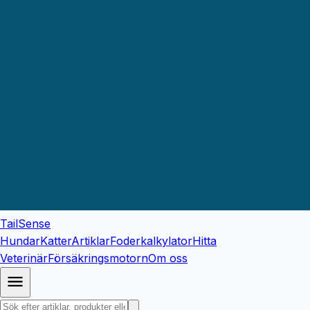
TailSense
Hundar
Katter
Artiklar
Foderkalkylator
Hitta
Veterinär
Försäkringsmotorn
Om oss