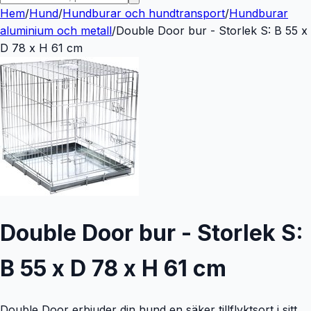
Hem
/
Hund
/
Hundburar och hundtransport
/
Hundburar
aluminium och metall
/
Double Door bur - Storlek S: B 55 x
D 78 x H 61 cm
Double Door bur - Storlek S:
B 55 x D 78 x H 61 cm
Double Door erbjuder din hund en säker tillflyktsort i sitt