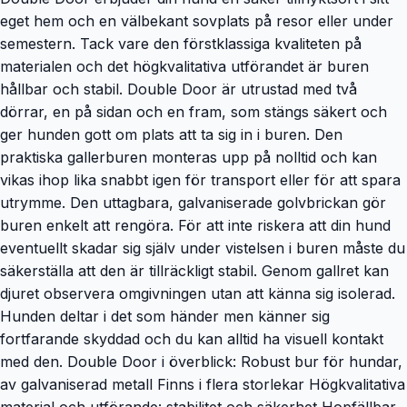
eget hem och en välbekant sovplats på resor eller under
semestern. Tack vare den förstklassiga kvaliteten på
materialen och det högkvalitativa utförandet är buren
hållbar och stabil. Double Door är utrustad med två
dörrar, en på sidan och en fram, som stängs säkert och
ger hunden gott om plats att ta sig in i buren. Den
praktiska gallerburen monteras upp på nolltid och kan
vikas ihop lika snabbt igen för transport eller för att spara
utrymme. Den uttagbara, galvaniserade golvbrickan gör
buren enkelt att rengöra. För att inte riskera att din hund
eventuellt skadar sig själv under vistelsen i buren måste du
säkerställa att den är tillräckligt stabil. Genom gallret kan
djuret observera omgivningen utan att känna sig isolerad.
Hunden deltar i det som händer men känner sig
fortfarande skyddad och du kan alltid ha visuell kontakt
med den. Double Door i överblick: Robust bur för hundar,
av galvaniserad metall Finns i flera storlekar Högkvalitativa
material och utförande: stabilitet och säkerhet Hopfällbar