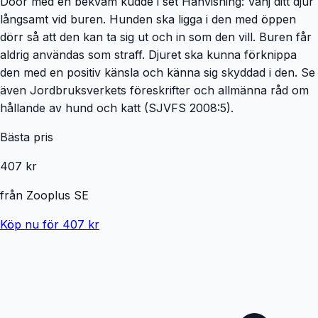
Door med en bekväm kudde i set Hänvisning: Vänj ditt djur
långsamt vid buren. Hunden ska ligga i den med öppen
dörr så att den kan ta sig ut och in som den vill. Buren får
aldrig användas som straff. Djuret ska kunna förknippa
den med en positiv känsla och känna sig skyddad i den. Se
även Jordbruksverkets föreskrifter och allmänna råd om
hållande av hund och katt (SJVFS 2008:5).
Bästa pris
407 kr
från
Zooplus SE
Köp nu för 407 kr