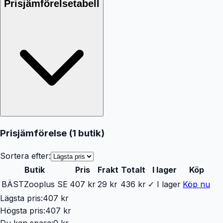
Prisjämförelsetabell
Prisjämförelse (
1
butik
)
Sortera efter:
Butik
Pris
Frakt
Totalt
I lager
Köp
BÄST
Zooplus SE
407 kr
29 kr
436 kr
✓ I lager
Köp nu
Lägsta pris:
407 kr
Högsta pris:
407 kr
Du kan spara:
0 kr