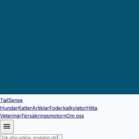
TailSense
Hundar
Katter
Artiklar
Foderkalkylator
Hitta
Veterinär
Försäkringsmotorn
Om oss