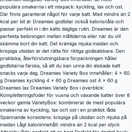
populära smakerna i ett mixpack: kyckling, lax och ost.
Där finns garanterat något för varje katt. Med mindre än 2
kcal per bit är Dreamies godbitar också kalorisnåla och
passar perfekt in i din katts dagliga rutin. Dreamies är den
perfekta belöningen mellan måltiderna eller när du vill
skämma bort din katt. Det krämiga mjuka insidan och
krispiga utsidan är det rätta för riktiga godisälskare. Den
praktiska, återförslutningsbara förpackningen håller
godbitarna färska, så att du kan unna din älskade katt
snacks varje dag. Dreamies Variety Box innehåller: 4 x 60
g Dreamies kyckling 4 x 60 g Dreamies ost 4 x 60 g
Dreamies lax Dreamies Variety Box i överblick:
Kompletteringsfoder för vuxna och växande katter över 8
veckor gamla VarietyBox: kombinerar de mest populära
smakerna av kyckling, lax och ost i en praktisk låda
Spännande konsistens: krispiga på utsidan och mjuka på
insidan Lågt kaloriinnehåll: mindre än 2 kcal per styck
Attraktiv låda: perfekt att ge bort Perfekt för dagligt bruk: