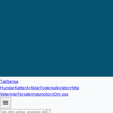
TailSense
Hundar
Katter
Artiklar
Foderkalkylator
Hitta
Veterinär
Försäkringsmotorn
Om oss