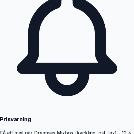
Prisvarning
Få ett mejl när
Dreamies Mixbox (kyckling, ost, lax) - 12 x