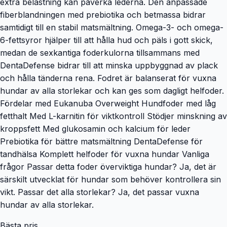
extra belastning kan påverka lederna. Den anpassade
fiberblandningen med prebiotika och betmassa bidrar
samtidigt till en stabil matsmältning. Omega-3- och omega-
6-fettsyror hjälper till att hålla hud och päls i gott skick,
medan de sexkantiga foderkulorna tillsammans med
DentaDefense bidrar till att minska uppbyggnad av plack
och hålla tänderna rena. Fodret är balanserat för vuxna
hundar av alla storlekar och kan ges som dagligt helfoder.
Fördelar med Eukanuba Overweight Hundfoder med låg
fetthalt Med L-karnitin för viktkontroll Stödjer minskning av
kroppsfett Med glukosamin och kalcium för leder
Prebiotika för bättre matsmältning DentaDefense för
tandhälsa Komplett helfoder för vuxna hundar Vanliga
frågor Passar detta foder överviktiga hundar? Ja, det är
särskilt utvecklat för hundar som behöver kontrollera sin
vikt. Passar det alla storlekar? Ja, det passar vuxna
hundar av alla storlekar.
Bästa pris