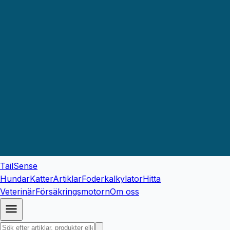
TailSense
Hundar
Katter
Artiklar
Foderkalkylator
Hitta
Veterinär
Försäkringsmotorn
Om oss