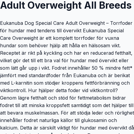
Adult Overweight All Breeds
Eukanuba Dog Special Care Adult Overweight – Torrfoder
för hundar med tendens till övervikt Eukanuba Special
Care Overweight är ett komplett torrfoder för vuxna
hundar som behöver hjälp att hålla en hälsosam vikt.
Receptet är rikt på kyckling och har en reducerad fetthalt,
vilket gör det till ett bra val för hundar med övervikt eller
som lätt går upp i vikt. Fodret innehåller 50 % mindre fett*
jämfört med standardfoder från Eukanuba och är berikat
med L-karnitin som stödjer kroppens fettförbränning och
viktkontroll. Hur hjälper detta foder vid viktkontroll?
Genom lägre fetthalt och stöd för fettmetabolism bidrar
fodret till att minska kroppsfett samtidigt som det hjälper till
att bevara muskelmassan. För att stödja leder och rörlighet
innehåller fodret naturliga källor till glukosamin och
kalcium. Detta är särskilt viktigt för hundar med övervikt då