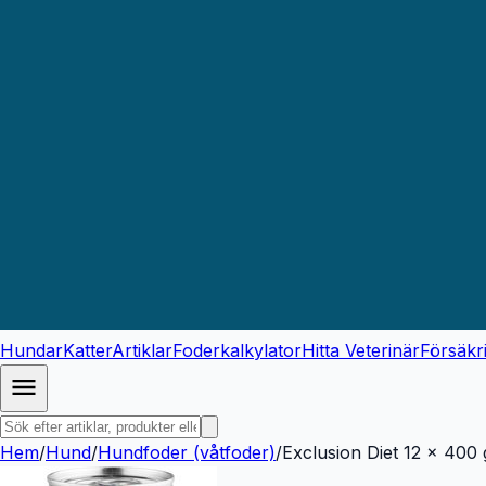
Hundar
Katter
Artiklar
Foderkalkylator
Hitta Veterinär
Försäkr
Hem
/
Hund
/
Hundfoder (våtfoder)
/
Exclusion Diet 12 x 400 g