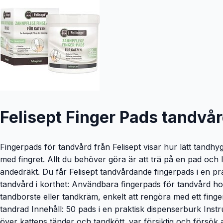
Felisept Finger Pads tandvår
Fingerpads för tandvård från Felisept visar hur lätt tandh
med fingret. Allt du behöver göra är att trä på en pad och l
andedräkt. Du får Felisept tandvårdande fingerpads i en pr
tandvård i korthet: Användbara fingerpads för tandvård hos
tandborste eller tandkräm, enkelt att rengöra med ett finge
tandrad Innehåll: 50 pads i en praktisk dispenserburk Inst
över kattens tänder och tandkött. var försiktig och försök