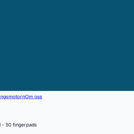
ingsmotorn
Om oss
d - 50 fingerpads