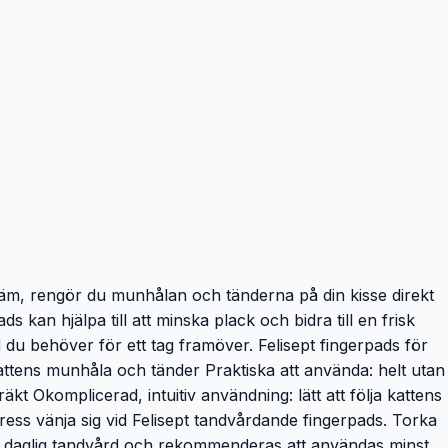
dkräm, rengör du munhålan och tänderna på din kisse direkt
 kan hjälpa till att minska plack och bidra till en frisk
du behöver för ett tag framöver. Felisept fingerpads för
kattens munhåla och tänder Praktiska att använda: helt utan
kt Okomplicerad, intuitiv användning: lätt att följa kattens
ress vänja sig vid Felisept tandvårdande fingerpads. Torka
 för daglig tandvård och rekommenderas att användas minst