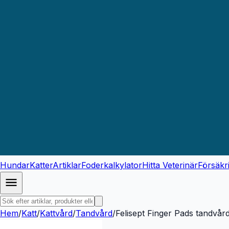
Hundar
Katter
Artiklar
Foderkalkylator
Hitta Veterinär
Försäkr
Hem
/
Katt
/
Kattvård
/
Tandvård
/
Felisept Finger Pads tandvår