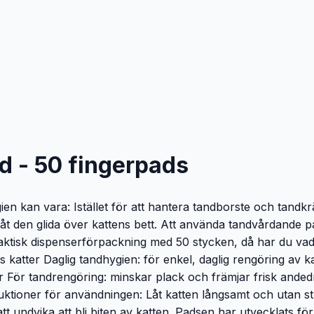
d - 50 fingerpads
ygien kan vara: Istället för att hantera tandborste och tan
åt den glida över kattens bett. Att använda tandvårdande pads
aktisk dispenserförpackning med 50 stycken, då har du vad 
 katter Daglig tandhygien: för enkel, daglig rengöring av 
r För tandrengöring: minskar plack och främjar frisk andedrä
ruktioner för användningen: Låt katten långsamt och utan st
 att undvika att bli biten av katten. Padsen har utvecklats