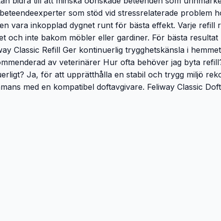
 kan bidra till att minska oönskade beteenden som urinmarke
beteendeexperter som stöd vid stressrelaterade problem hos
n vara inkopplad dygnet runt för bästa effekt. Varje refill 
 och inte bakom möbler eller gardiner. För bästa resultat r
eliway Classic Refill Ger kontinuerlig trygghetskänsla i he
mmenderad av veterinärer Hur ofta behöver jag byta refill? 
uerligt? Ja, för att upprätthålla en stabil och trygg miljö 
sammans med en kompatibel doftavgivare. Feliway Classic Dof