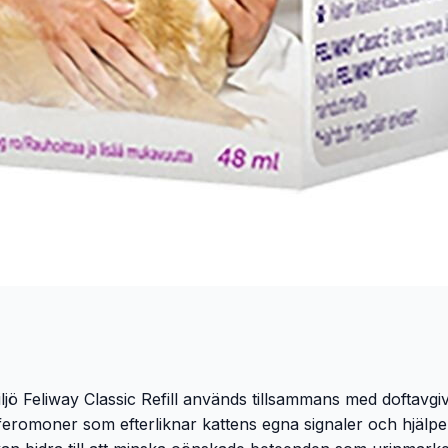
miljö Feliway Classic Refill används tillsammans med doftavgi
feromoner som efterliknar kattens egna signaler och hjälper 