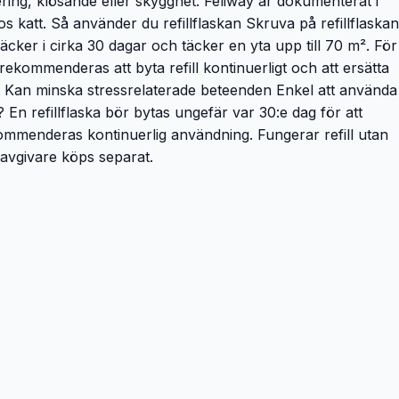
ring, klösande eller skygghet. Feliway är dokumenterat i
 katt. Så använder du refillflaskan Skruva på refillflaskan
räcker i cirka 30 dagar och täcker en yta upp till 70 m². För
ekommenderas att byta refill kontinuerligt och att ersätta
mmet Kan minska stressrelaterade beteenden Enkel att använda
En refillflaska bör bytas ungefär var 30:e dag för att
rekommenderas kontinuerlig användning. Fungerar refill utan
tavgivare köps separat.