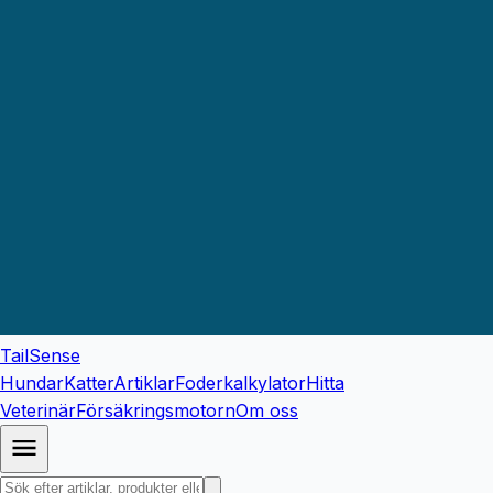
TailSense
Hundar
Katter
Artiklar
Foderkalkylator
Hitta
Veterinär
Försäkringsmotorn
Om oss