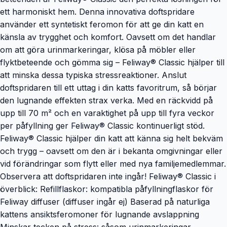
ett harmoniskt hem. Denna innovativa doftspridare
använder ett syntetiskt feromon för att ge din katt en
känsla av trygghet och komfort. Oavsett om det handlar
om att göra urinmarkeringar, klösa på möbler eller
flyktbeteende och gömma sig – Feliway® Classic hjälper till
att minska dessa typiska stressreaktioner. Anslut
doftspridaren till ett uttag i din katts favoritrum, så börjar
den lugnande effekten strax verka. Med en räckvidd på
upp till 70 m² och en varaktighet på upp till fyra veckor
per påfyllning ger Feliway® Classic kontinuerligt stöd.
Feliway® Classic hjälper din katt att känna sig helt bekväm
och trygg – oavsett om den är i bekanta omgivningar eller
vid förändringar som flytt eller med nya familjemedlemmar.
Observera att doftspridaren inte ingår! Feliway® Classic i
överblick: Refillflaskor: kompatibla påfyllningflaskor för
Feliway diffuser (diffuser ingår ej) Baserad på naturliga
kattens ansiktsferomoner för lugnande avslappning
Minskar tecken på stress: såsom urinmarkeringar,