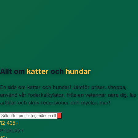
Allt om
katter
och
hundar
En sida om katter och hundar! Jämför priser, shoppa,
använd vår foderkalkylator, hitta en veterinär nära dig, läs
artiklar och skriv recensioner och mycket mer!
12 435
+
Produkter