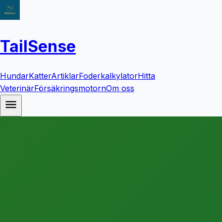
TailSense
Hundar
Katter
Artiklar
Foderkalkylator
Hitta
Veterinär
Försäkringsmotorn
Om oss