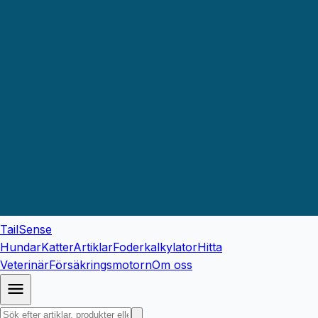
TailSense
Hundar
Katter
Artiklar
Foderkalkylator
Hitta
Veterinär
Försäkringsmotorn
Om oss