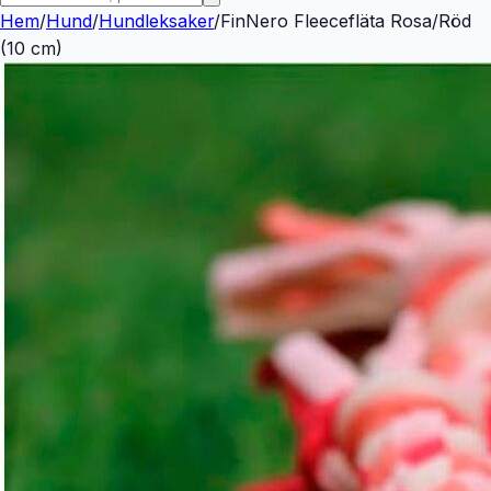
Hem
/
Hund
/
Hundleksaker
/
FinNero Fleecefläta Rosa/Röd
(10 cm)