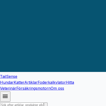
TailSense
Hundar
Katter
Artiklar
Foderkalkylator
Hitta
Veterinär
Försäkringsmotorn
Om oss