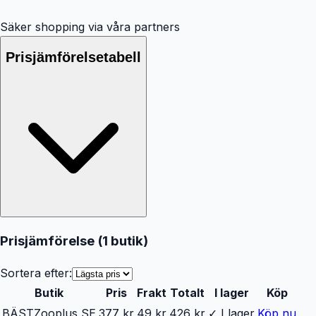
Säker shopping via våra partners
Prisjämförelsetabell
Prisjämförelse (
1
butik
)
Sortera efter:
Butik
Pris
Frakt
Totalt
I lager
Köp
BÄST
Zooplus SE
377 kr
49 kr
426 kr
✓ I lager
Köp nu