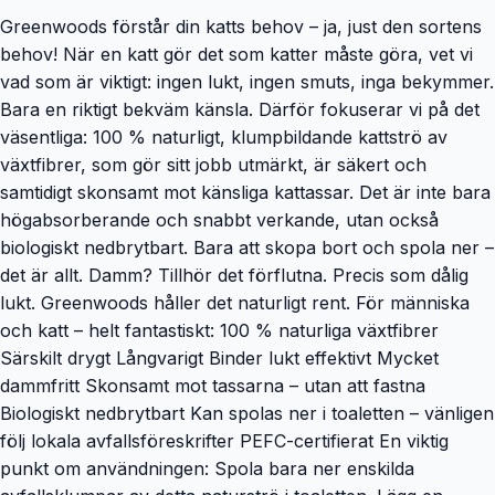
Greenwoods förstår din katts behov – ja, just den sortens
behov! När en katt gör det som katter måste göra, vet vi
vad som är viktigt: ingen lukt, ingen smuts, inga bekymmer.
Bara en riktigt bekväm känsla. Därför fokuserar vi på det
väsentliga: 100 % naturligt, klumpbildande kattströ av
växtfibrer, som gör sitt jobb utmärkt, är säkert och
samtidigt skonsamt mot känsliga kattassar. Det är inte bara
högabsorberande och snabbt verkande, utan också
biologiskt nedbrytbart. Bara att skopa bort och spola ner –
det är allt. Damm? Tillhör det förflutna. Precis som dålig
lukt. Greenwoods håller det naturligt rent. För människa
och katt – helt fantastiskt: 100 % naturliga växtfibrer
Särskilt drygt Långvarigt Binder lukt effektivt Mycket
dammfritt Skonsamt mot tassarna – utan att fastna
Biologiskt nedbrytbart Kan spolas ner i toaletten – vänligen
följ lokala avfallsföreskrifter PEFC-certifierat En viktig
punkt om användningen: Spola bara ner enskilda