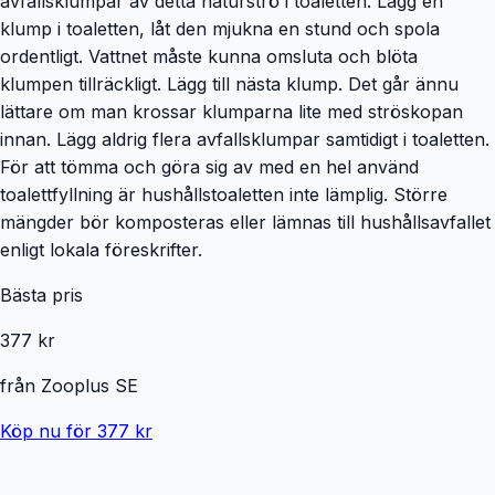
avfallsklumpar av detta naturströ i toaletten. Lägg en
klump i toaletten, låt den mjukna en stund och spola
ordentligt. Vattnet måste kunna omsluta och blöta
klumpen tillräckligt. Lägg till nästa klump. Det går ännu
lättare om man krossar klumparna lite med ströskopan
innan. Lägg aldrig flera avfallsklumpar samtidigt i toaletten.
För att tömma och göra sig av med en hel använd
toalettfyllning är hushållstoaletten inte lämplig. Större
mängder bör komposteras eller lämnas till hushållsavfallet
enligt lokala föreskrifter.
Bästa pris
377 kr
från
Zooplus SE
Köp nu för 377 kr