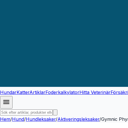
Hundar
Katter
Artiklar
Foderkalkylator
Hitta Veterinär
Försäkr
Hem
/
Hund
/
Hundleksaker
/
Aktiveringsleksaker
/
Gymnic Phys