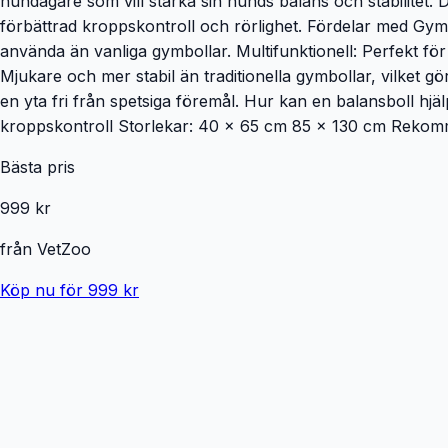
hundägare som vill stärka sin hunds balans och stabilitet. 
förbättrad kroppskontroll och rörlighet. Fördelar med Gymn
använda än vanliga gymbollar. Multifunktionell: Perfekt för
Mjukare och mer stabil än traditionella gymbollar, vilket gör
en yta fri från spetsiga föremål. Hur kan en balansboll hj
kroppskontroll Storlekar: 40 x 65 cm 85 x 130 cm Rekom
Bästa pris
999 kr
från
VetZoo
Köp nu för 999 kr