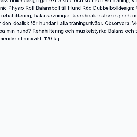
Dess unika design ger extra stöd och komfort vid träning, v
ic Physio Roll Balansboll till Hund Röd Dubbelbolldesign: G
 rehabilitering, balansövningar, koordinationsträning och m
 den idealisk för hundar i alla träningsnivåer. Observera: Vi
älpa min hund? Rehabilitering och muskelstyrka Balans och s
menderad maxvikt: 120 kg