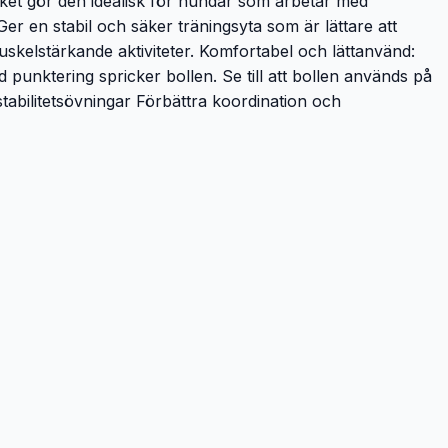
ilket gör den idealisk för hundar som arbetar med
er en stabil och säker träningsyta som är lättare att
uskelstärkande aktiviteter. Komfortabel och lättanvänd:
d punktering spricker bollen. Se till att bollen används på
tabilitetsövningar Förbättra koordination och