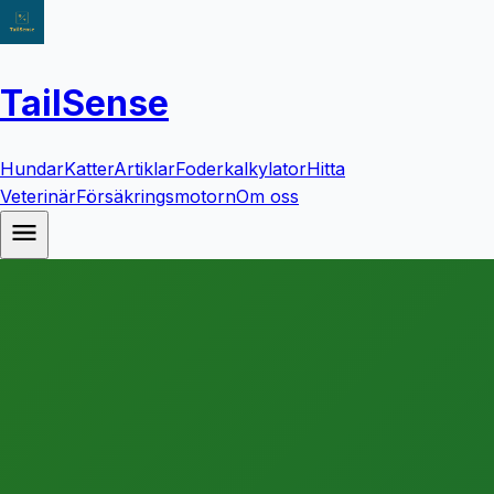
TailSense
Hundar
Katter
Artiklar
Foderkalkylator
Hitta
Veterinär
Försäkringsmotorn
Om oss