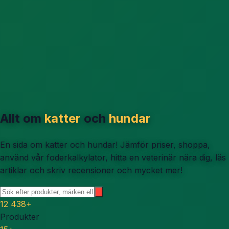
Allt om
katter
och
hundar
En sida om katter och hundar! Jämför priser, shoppa,
använd vår foderkalkylator, hitta en veterinär nära dig, läs
artiklar och skriv recensioner och mycket mer!
12 438
+
Produkter