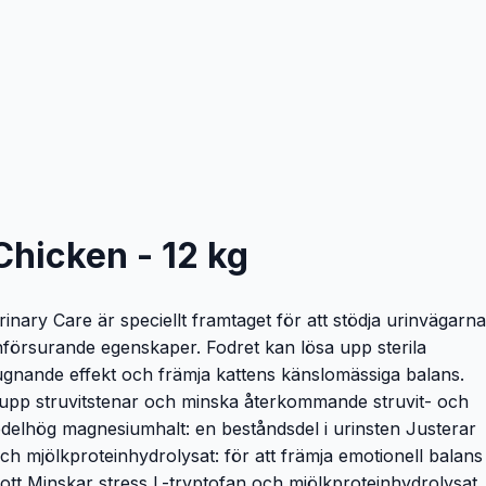
 Chicken - 12 kg
rinary Care är speciellt framtaget för att stödja urinvägarna
nförsurande egenskaper. Fodret kan lösa upp sterila
ugnande effekt och främja kattens känslomässiga balans.
ösa upp struvitstenar och minska återkommande struvit- och
edelhög magnesiumhalt: en beståndsdel i urinsten Justerar
h mjölkproteinhydrolysat: för att främja emotionell balans
gott Minskar stress L-tryptofan och mjölkproteinhydrolysat