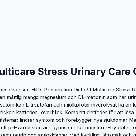
Multicare Stress Urinary Care
onsekvenser. Hill's Prescription Diet c/d Multicare Stress U
er en måttlig mängd magnesium och DL-metionin som har uri
ssutom kan L-tryptofan och mjölkproteinhydrolysat ha en l
Chicken kattfoder i överblick: Komplett dietfoder för att l
ruvitstenar: lindrar symtom och förebygger nya sjukdomar M
 ett pH-värde som är ogynnsamt för urinsten L-tryptofan oc
samt taurin och antioxidanter Med kyckling: lättsmält och 