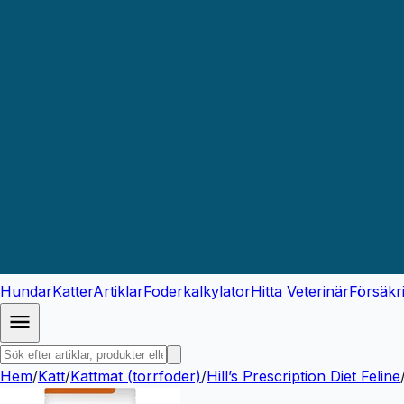
Hundar
Katter
Artiklar
Foderkalkylator
Hitta Veterinär
Försäkr
Hem
/
Katt
/
Kattmat (torrfoder)
/
Hill’s Prescription Diet Feline