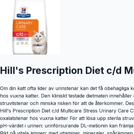
Hill's Prescription Diet c/d 
Om din katt ofta lider av urinstenar kan det få obehagliga k
hos vuxna katter. Den kliniskt testade dietmaten innehåll
struvitstenar och minska risken för att de återkommer. De
Hill's Prescription Diet c/d Multicare Stress Urinary Care 
oxalatstenar hos vuxna katter För att lösa upp sterila st
pH-värdet i urinen: urinförsurande DL-metionin kan främja
Rikt på vitala ämnen: med vitaminer, mineraler, spårämnen 