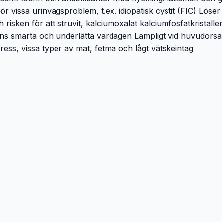
r för vissa urinvägsproblem, t.ex. idiopatisk cystit (FIC) Lös
och risken för att struvit, kalciumoxalat kalciumfosfatkris
ns smärta och underlätta vardagen Lämpligt vid huvudorsak
ess, vissa typer av mat, fetma och lågt vätskeintag