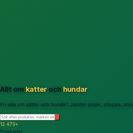
Allt om
katter
och
hundar
En sida om katter och hundar! Jämför priser, shoppa, använ
12 473
+
Produkter