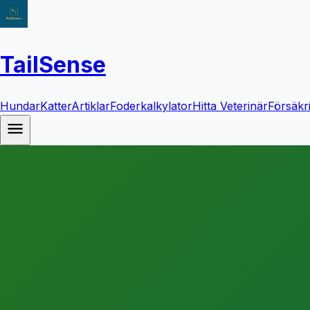
TailSense
Hundar
Katter
Artiklar
Foderkalkylator
Hitta Veterinär
Försäkr