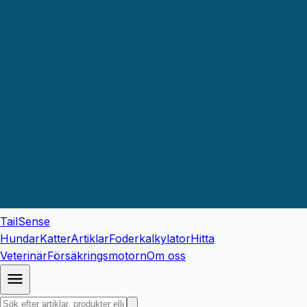
TailSense
Hundar
Katter
Artiklar
Foderkalkylator
Hitta
Veterinär
Försäkringsmotorn
Om oss