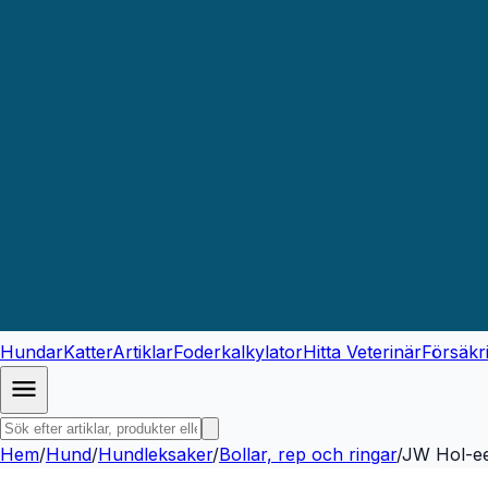
Hundar
Katter
Artiklar
Foderkalkylator
Hitta Veterinär
Försäkr
Hem
/
Hund
/
Hundleksaker
/
Bollar, rep och ringar
/
JW Hol-ee