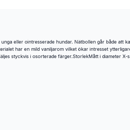
 unga eller ointresserade hundar. Nätbollen går både att k
erialet har en mild vaniljarom vilket ökar intresset ytterl
säljes styckvis i osorterade färger.StorlekMått i diamete