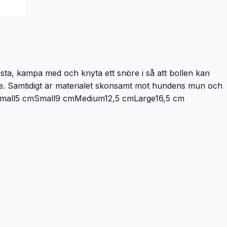
asta, kampa med och knyta ett snöre i så att bollen kan
igare. Samtidigt är materialet skonsamt mot hundens mun och
r X-small5 cmSmall9 cmMedium12,5 cmLarge16,5 cm