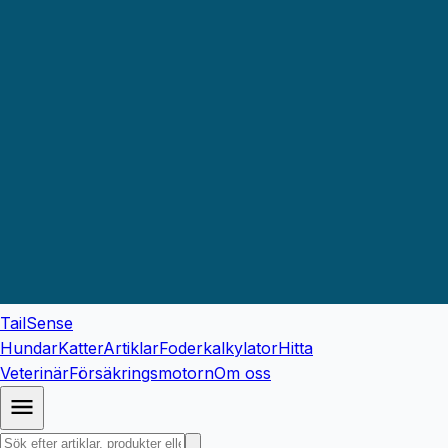
TailSense
Hundar
Katter
Artiklar
Foderkalkylator
Hitta
Veterinär
Försäkringsmotorn
Om oss