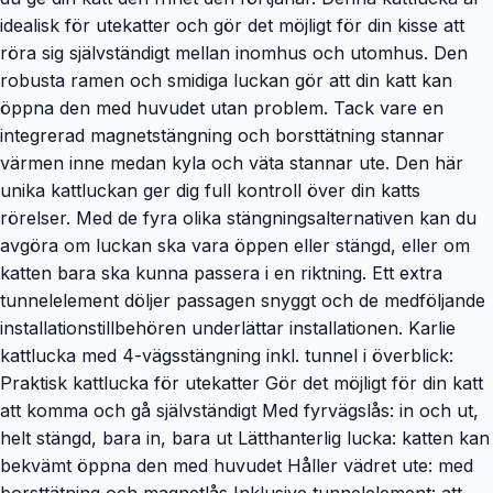
idealisk för utekatter och gör det möjligt för din kisse att
röra sig självständigt mellan inomhus och utomhus. Den
robusta ramen och smidiga luckan gör att din katt kan
öppna den med huvudet utan problem. Tack vare en
integrerad magnetstängning och borsttätning stannar
värmen inne medan kyla och väta stannar ute. Den här
unika kattluckan ger dig full kontroll över din katts
rörelser. Med de fyra olika stängningsalternativen kan du
avgöra om luckan ska vara öppen eller stängd, eller om
katten bara ska kunna passera i en riktning. Ett extra
tunnelelement döljer passagen snyggt och de medföljande
installationstillbehören underlättar installationen. Karlie
kattlucka med 4-vägsstängning inkl. tunnel i överblick:
Praktisk kattlucka för utekatter Gör det möjligt för din katt
att komma och gå självständigt Med fyrvägslås: in och ut,
helt stängd, bara in, bara ut Lätthanterlig lucka: katten kan
bekvämt öppna den med huvudet Håller vädret ute: med
borsttätning och magnetlås Inklusive tunnelelement: att