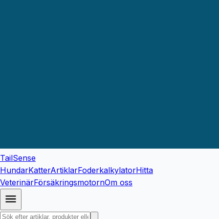
TailSense
Hundar
Katter
Artiklar
Foderkalkylator
Hitta
Veterinär
Försäkringsmotorn
Om oss