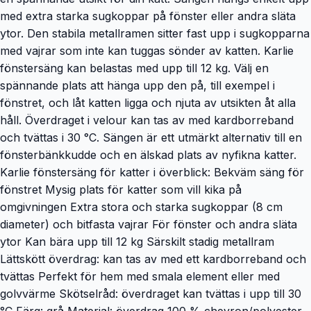
med extra starka sugkoppar på fönster eller andra släta
ytor. Den stabila metallramen sitter fast upp i sugkopparna
med vajrar som inte kan tuggas sönder av katten. Karlie
fönstersäng kan belastas med upp till 12 kg. Välj en
spännande plats att hänga upp den på, till exempel i
fönstret, och låt katten ligga och njuta av utsikten åt alla
håll. Överdraget i velour kan tas av med kardborreband
och tvättas i 30 °C. Sängen är ett utmärkt alternativ till en
fönsterbänkkudde och en älskad plats av nyfikna katter.
Karlie fönstersäng för katter i överblick: Bekväm säng för
fönstret Mysig plats för katter som vill kika på
omgivningen Extra stora och starka sugkoppar (8 cm
diameter) och bitfasta vajrar För fönster och andra släta
ytor Kan bära upp till 12 kg Särskilt stadig metallram
Lättskött överdrag: kan tas av med ett kardborreband och
tvättas Perfekt för hem med smala element eller med
golvvärme Skötselråd: överdraget kan tvättas i upp till 30
°C Färg: grå Material: överdrag 100 % chevron/polyester