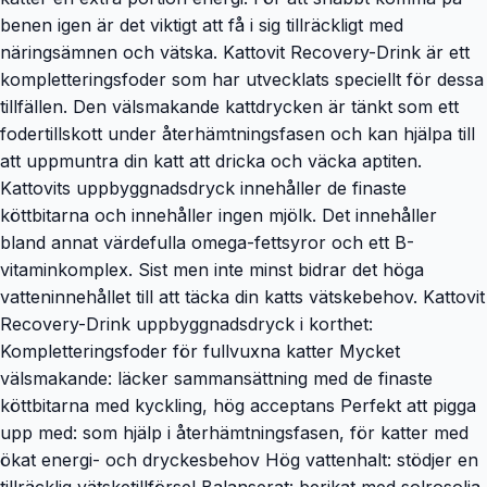
benen igen är det viktigt att få i sig tillräckligt med
näringsämnen och vätska. Kattovit Recovery-Drink är ett
kompletteringsfoder som har utvecklats speciellt för dessa
tillfällen. Den välsmakande kattdrycken är tänkt som ett
fodertillskott under återhämtningsfasen och kan hjälpa till
att uppmuntra din katt att dricka och väcka aptiten.
Kattovits uppbyggnadsdryck innehåller de finaste
köttbitarna och innehåller ingen mjölk. Det innehåller
bland annat värdefulla omega-fettsyror och ett B-
vitaminkomplex. Sist men inte minst bidrar det höga
vatteninnehållet till att täcka din katts vätskebehov. Kattovit
Recovery-Drink uppbyggnadsdryck i korthet:
Kompletteringsfoder för fullvuxna katter Mycket
välsmakande: läcker sammansättning med de finaste
köttbitarna med kyckling, hög acceptans Perfekt att pigga
upp med: som hjälp i återhämtningsfasen, för katter med
ökat energi- och dryckesbehov Hög vattenhalt: stödjer en
tillräcklig vätsketillförsel Balanserat: berikat med solrosolja