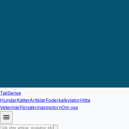
TailSense
Hundar
Katter
Artiklar
Foderkalkylator
Hitta
Veterinär
Försäkringsmotorn
Om oss