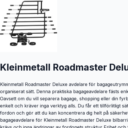
Kleinmetall Roadmaster Delu
Kleinmetall Roadmaster Deluxe avdelare för bagageutrymmet ä
organiserat sätt. Denna praktiska bagageavdelare fästs enke
Oavsett om du vill separera bagage, shopping eller din fyr
enkelt och kräver inga verktyg alls. Du får ett tillförlitligt
fordon och gör att du kan koncentrera dig helt på säkerhe
bagageavdelare för Kleinmetall Roadmaster Deluxe bilbarri
krävs och inga ändringar av fordonets struktur Frihet och 