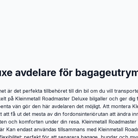
xe avdelare för bagageutrymm
r det perfekta tillbehöret till din bil om du vill transport
lt på Kleinmetall Roadmaster Deluxe bilgaller och ger dig f
benta vän gör den här avdelaren det möjligt. Att montera K
 sätt att få ut det mesta av din fordonsinteriörutan att ändra 
ten och komforten under din resa. Kleinmetall Roadmaster 
är Kan endast användas tillsammans med Kleinmetall Roadmas
flexibilitet: perfekt för att separera bagage, hundar och m