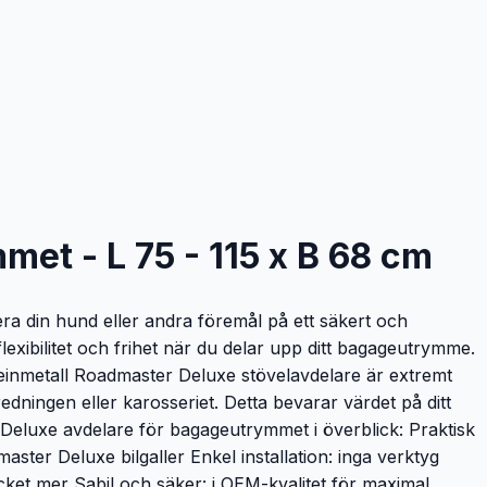
et - L 75 - 115 x B 68 cm
era din hund eller andra föremål på ett säkert och
lexibilitet och frihet när du delar upp ditt bagageutrymme.
leinmetall Roadmaster Deluxe stövelavdelare är extremt
inredningen eller karosseriet. Detta bevarar värdet på ditt
Deluxe avdelare för bagageutrymmet i överblick: Praktisk
ter Deluxe bilgaller Enkel installation: inga verktyg
ycket mer Sabil och säker: i OEM-kvalitet för maximal