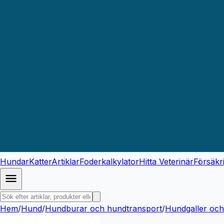
Hundar
Katter
Artiklar
Foderkalkylator
Hitta Veterinär
Försäkr
Hem
/
Hund
/
Hundburar och hundtransport
/
Hundgaller och 