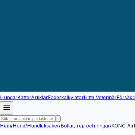
Hundar
Katter
Artiklar
Foderkalkylator
Hitta Veterinär
Försäkr
Hem
/
Hund
/
Hundleksaker
/
Bollar, rep och ringar
/
KONG AirD