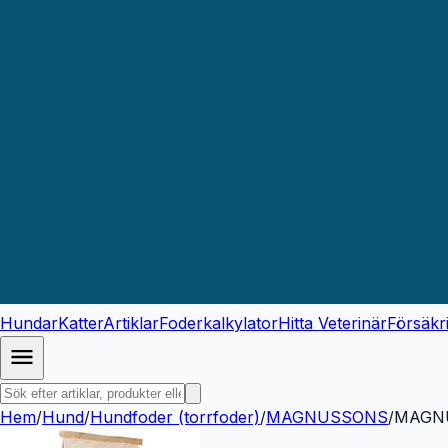
Hundar
Katter
Artiklar
Foderkalkylator
Hitta Veterinär
Försäkr
Hem
/
Hund
/
Hundfoder (torrfoder)
/
MAGNUSSONS
/
MAGNUS