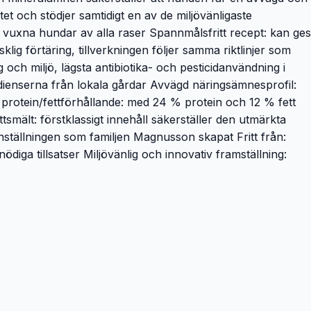
itet och stödjer samtidigt en av de miljövänligaste
vuxna hundar av alla raser Spannmålsfritt recept: kan ges
klig förtäring, tillverkningen följer samma riktlinjer som
 och miljö, lägsta antibiotika- och pesticidanvändning i
redienserna från lokala gårdar Avvägd näringsämnesprofil:
t protein/fettförhållande: med 24 % protein och 12 % fett
mält: förstklassigt innehåll säkerställer den utmärkta
tällningen som familjen Magnusson skapat Fritt från:
iga tillsatser Miljövänlig och innovativ framställning: