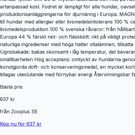
artanpassad kost. Fodret är lämpligt för alla hundar, oavsett
produktionsanläggningarna för djurnäring i Europa. MAGNUS
till hundar med allergier eller livsmedelsintolerans 100 % cer
livsmedelsproduktion 100 % svenska råvaror: från hållbart l
Europa 44 % färskt nöt- och fläskkött: rikt på viktigt pro
naturliga ingredienser med höga halter vitalämnen, tillsat
Ugnsbakade: bakas skonsamt i låg temperatur, det bevarar 
smältbarheten Hög acceptans: omtyckt av hundarna genom r
konstgjorda doft- och konserveringsmedel, en mycket kort i
tillagas uteslutande med förnybar energi Återvinningsbar 
Bästa pris
637 kr
från
Zooplus SE
Köp nu för 637 kr