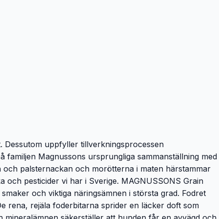
. Dessutom uppfyller tillverkningsprocessen
t på familjen Magnussons ursprungliga sammanställning med
isen och palsternackan och morötterna i maten härstammar
otika och pesticider vi har i Sverige. MAGNUSSONS Grain
 smaker och viktiga näringsämnen i största grad. Fodret
De rena, rejäla foderbitarna sprider en läcker doft som
ch mineralämnen säkerställer att hunden får en avvägd och