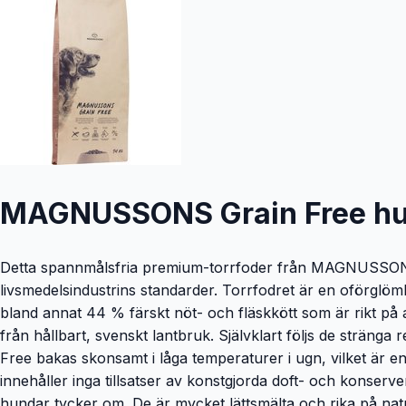
MAGNUSSONS Grain Free hun
Detta spannmålsfria premium-torrfoder från MAGNUSSONS fr
livsmedelsindustrins standarder. Torrfodret är en oförglö
bland annat 44 % färskt nöt- och fläskkött som är rikt på
från hållbart, svenskt lantbruk. Självklart följs de strän
Free bakas skonsamt i låga temperaturer i ugn, vilket är 
innehåller inga tillsatser av konstgjorda doft- och konserv
hundar tycker om. De är mycket lättsmälta och rika på nat