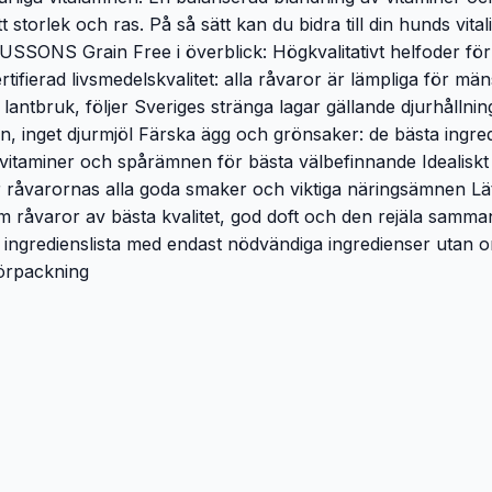
 storlek och ras. På så sätt kan du bidra till din hunds vital
SONS Grain Free i överblick: Högkvalitativt helfoder för 
tifierad livsmedelskvalitet: alla råvaror är lämpliga för mäns
antbruk, följer Sveriges stränga lagar gällande djurhållning
tein, inget djurmjöl Färska ägg och grönsaker: de bästa ing
ta vitaminer och spårämnen för bästa välbefinnande Idealisk
råvarornas alla goda smaker och viktiga näringsämnen Lätts
åvaror av bästa kvalitet, god doft och den rejäla sammans
ngredienslista med endast nödvändiga ingredienser utan onöd
förpackning