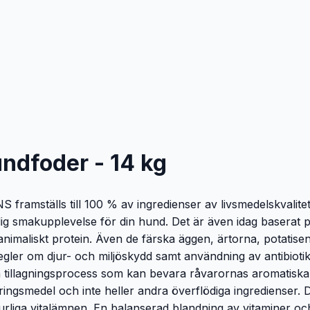
dfoder - 14 kg
amställs till 100 % av ingredienser av livsmedelskvalitet
mlig smakupplevelse för din hund. Det är även idag basera
 animaliskt protein. Även de färska äggen, ärtorna, potat
ga regler om djur- och miljöskydd samt användning av antibi
en tillagningsprocess som kan bevara råvarornas aromatiska
eringsmedel och inte heller andra överflödiga ingredienser. 
urliga vitalämnen. En balanserad blandning av vitaminer o