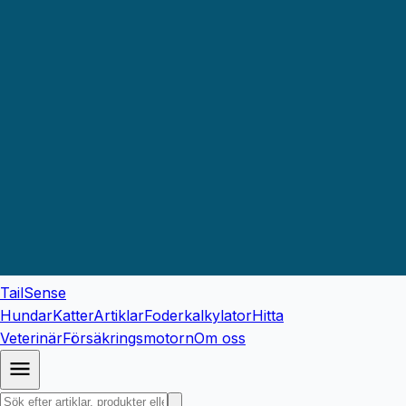
TailSense
Hundar
Katter
Artiklar
Foderkalkylator
Hitta
Veterinär
Försäkringsmotorn
Om oss