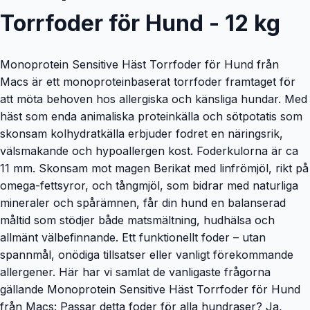
Torrfoder för Hund - 12 kg
Monoprotein Sensitive Häst Torrfoder för Hund från
Macs är ett monoproteinbaserat torrfoder framtaget för
att möta behoven hos allergiska och känsliga hundar. Med
häst som enda animaliska proteinkälla och sötpotatis som
skonsam kolhydratkälla erbjuder fodret en näringsrik,
välsmakande och hypoallergen kost. Foderkulorna är ca
11 mm. Skonsam mot magen Berikat med linfrömjöl, rikt på
omega-fettsyror, och tångmjöl, som bidrar med naturliga
mineraler och spårämnen, får din hund en balanserad
måltid som stödjer både matsmältning, hudhälsa och
allmänt välbefinnande. Ett funktionellt foder – utan
spannmål, onödiga tillsatser eller vanligt förekommande
allergener. Här har vi samlat de vanligaste frågorna
gällande Monoprotein Sensitive Häst Torrfoder för Hund
från Macs: Passar detta foder för alla hundraser? Ja,