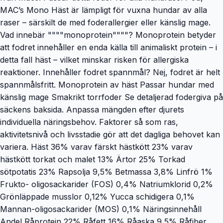
MAC’s Mono Häst är lämpligt för vuxna hundar av alla
raser – särskilt de med foderallergier eller känslig mage.
Vad innebär """"monoprotein""""? Monoprotein betyder
att fodret innehåller en enda källa till animaliskt protein – i
detta fall häst – vilket minskar risken för allergiska
reaktioner. Innehåller fodret spannmål? Nej, fodret är helt
spannmålsfritt. Monoprotein av häst Passar hundar med
känslig mage Smakrikt torrfoder Se detaljerad fodergiva på
säckens baksida. Anpassa mängden efter djurets
individuella näringsbehov. Faktorer så som ras,
aktivitetsnivå och livsstadie gör att det dagliga behovet kan
variera. Häst 36% varav färskt hästkött 23% varav
hästkött torkat och malet 13% Ärtor 25% Torkad
sötpotatis 23% Rapsolja 9,5% Betmassa 3,8% Linfrö 1%
Frukto- oligosackarider (FOS) 0,4% Natriumklorid 0,2%
Grönläppade musslor 0,12% Yucca schidigera 0,1%
Mannan-oligosackarider (MOS) 0,1% Näringsinnehåll
Andel Råprotein 22% Råfett 16% Råaska 9,5% Råfiber