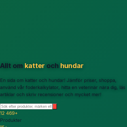
Allt om
katter
och
hundar
En sida om katter och hundar! Jämför priser, shoppa,
använd vår foderkalkylator, hitta en veterinär nära dig, läs
artiklar och skriv recensioner och mycket mer!
12 469
+
Produkter