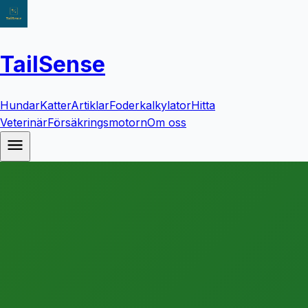
TailSense
Hundar
Katter
Artiklar
Foderkalkylator
Hitta
Veterinär
Försäkringsmotorn
Om oss