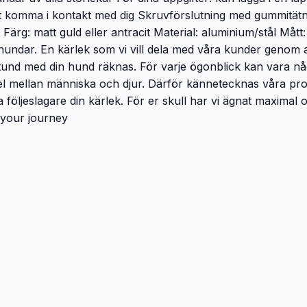
tt komma i kontakt med dig Skruvförslutning med gummitätn
 Färg: matt guld eller antracit Material: aluminium/stål Mått
 hundar. En kärlek som vi vill dela med våra kunder genom a
ten stund med din hund räknas. För varje ögonblick kan vara 
pel mellan människa och djur. Därför kännetecknas våra pr
na följeslagare din kärlek. För er skull har vi ägnat maximal
 your journey