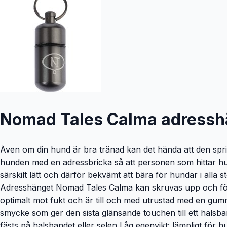
Nomad Tales Calma adresshä
Även om din hund är bra tränad kan det hända att den springe
hunden med en adressbricka så att personen som hittar hu
särskilt lätt och därför bekvämt att bära för hundar i alla 
Adresshänget Nomad Tales Calma kan skruvas upp och förs
optimalt mot fukt och är till och med utrustad med en gummit
smycke som ger den sista glänsande touchen till ett halsba
fästs på halsbandet eller selen Låg egenvikt: lämpligt för 