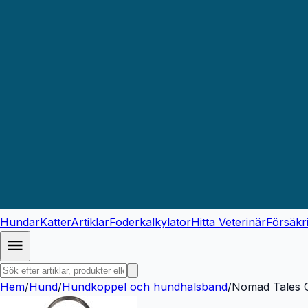
Hundar
Katter
Artiklar
Foderkalkylator
Hitta Veterinär
Försäkr
Hem
/
Hund
/
Hundkoppel och hundhalsband
/
Nomad Tales C