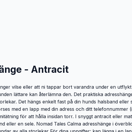
nge - Antracit
r vilse eller att ni tappar bort varandra under en utflykt t
nden lättare kan återlämna den. Det praktiska adresshänge
storlekar. Det hängs enkelt fast på din hunds halsband eller
es med en lapp med din adress och ditt telefonnummer (in
ätning för att hålla insidan torr. I snyggt antracit eller ma
nd eller en sele. Nomad Tales Calma adresshänge i överblic
hundar av alla storlekar För dina uppgifter: kan lägga i en 