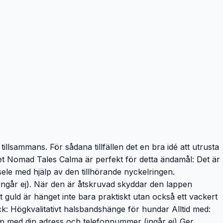
illsammans. För sådana tillfällen det en bra idé att utrusta
t Nomad Tales Calma är perfekt för detta ändamål: Det är
 sele med hjälp av den tillhörande nyckelringen.
går ej). När den är åtskruvad skyddar den lappen
tt guld är hänget inte bara praktiskt utan också ett vackert
k: Högkvalitativt halsbandshänge för hundar Alltid med:
lapp med din adress och telefonnummer (ingår ej) Ger