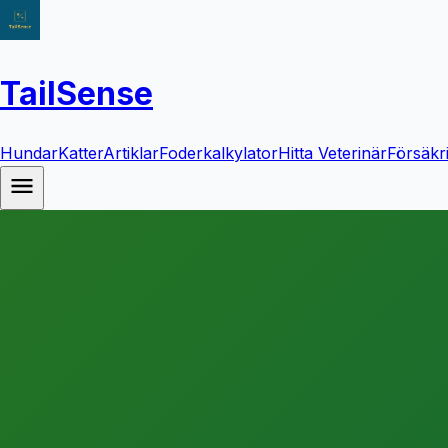
TailSense
Hundar
Katter
Artiklar
Foderkalkylator
Hitta Veterinär
Försäkr