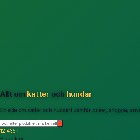
Allt om
katter
och
hundar
En sida om katter och hundar! Jämför priser, shoppa, använ
12 435
+
Produkter