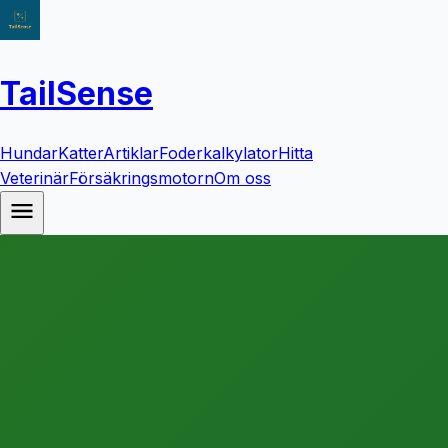
TailSense
Hundar
Katter
Artiklar
Foderkalkylator
Hitta
Veterinär
Försäkringsmotorn
Om oss