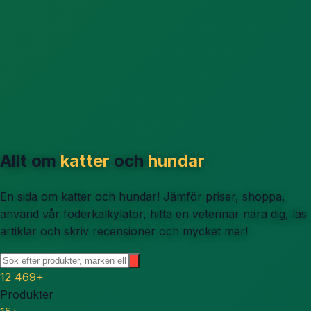
Allt om
katter
och
hundar
En sida om katter och hundar! Jämför priser, shoppa,
använd vår foderkalkylator, hitta en veterinär nära dig, läs
artiklar och skriv recensioner och mycket mer!
12 469
+
Produkter