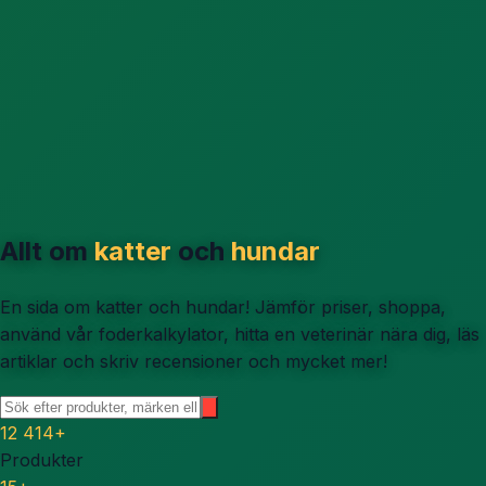
Allt om
katter
och
hundar
En sida om katter och hundar! Jämför priser, shoppa,
använd vår foderkalkylator, hitta en veterinär nära dig, läs
artiklar och skriv recensioner och mycket mer!
12 414
+
Produkter