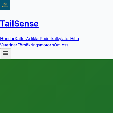
TailSense
Hundar
Katter
Artiklar
Foderkalkylator
Hitta
Veterinär
Försäkringsmotorn
Om oss