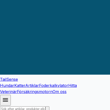
TailSense
Hundar
Katter
Artiklar
Foderkalkylator
Hitta
Veterinär
Försäkringsmotorn
Om oss