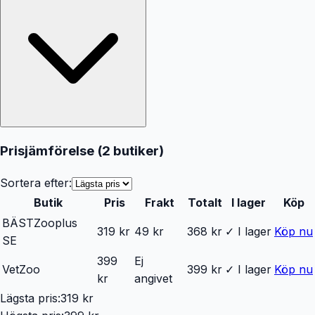
Prisjämförelse (
2
butiker
)
Sortera efter:
Butik
Pris
Frakt
Totalt
I lager
Köp
BÄST
Zooplus
319 kr
49 kr
368 kr
✓ I lager
Köp nu
SE
399
Ej
VetZoo
399 kr
✓ I lager
Köp nu
kr
angivet
Lägsta pris:
319 kr