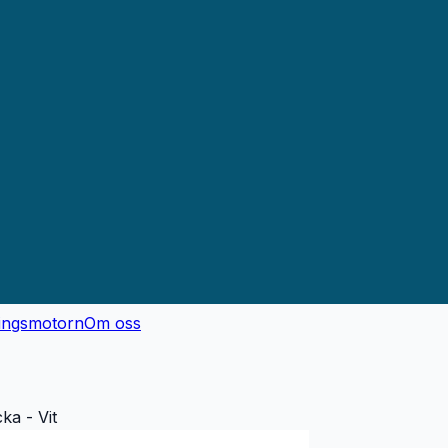
ingsmotorn
Om oss
ka - Vit