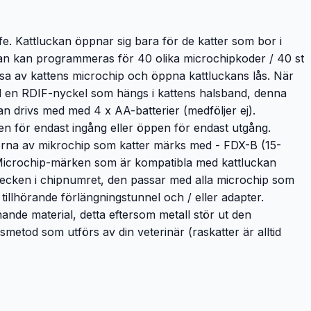
e. Kattluckan öppnar sig bara för de katter som bor i
ckan kan programmeras för 40 olika microchipkoder / 40 st
läsa av kattens microchip och öppna kattluckans lås. När
d en RDIF-nyckel som hängs i kattens halsband, denna
an drivs med med 4 x AA-batterier (medföljer ej).
pen för endast ingång eller öppen för endast utgång.
perna av mikrochip som katter märks med - FDX-B (15-
ip! Microchip-märken som är kompatibla med kattluckan
ecken i chipnumret, den passar med alla microchip som
illhörande förlängningstunnel och / eller adapter.
knande material, detta eftersom metall stör ut den
metod som utförs av din veterinär (raskatter är alltid