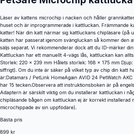
Läser av kattens microchip i nacken och håller grannkatte
huset och är inprogrammerade i kattluckan. Främmande katt
katter! När din katt närmar sig kattluckans chipläsare (på
katten har passerat igenom svängluckan så kommer den att
säljs separat. Vi rekommenderar dock att du ID-märker din 
Kattluckan har ett manuellt 4-vägs lås, kattluckan kan all
Storlek: 220 x 239 mm Hålets storlek: 168 x 175 mm Djup:
siffrigt). Om du inte är säker på vilket typ av chip din ka
är:Datamars / PetLink HomeAgain AVID 24 PetWatch AKC Re
har 15 tecken.Observera att instruktionsboken är på engels
Adaptern är särskilt viktig om du installerar kattluckan i n
chipläsande bågen om kattluckan ej är korrekt installerad 
microchippade av sin uppfödare).
Bästa pris
899 kr