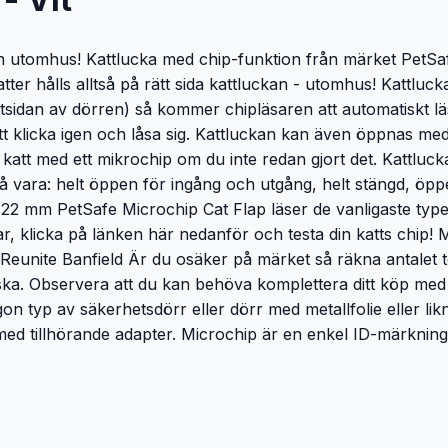
n utomhus! Kattlucka med chip-funktion från märket PetSaf
er hålls alltså på rätt sida kattluckan - utomhus! Kattlu
 utsidan av dörren) så kommer chipläsaren att automatiskt 
 klicka igen och låsa sig. Kattluckan kan även öppnas me
katt med ett mikrochip om du inte redan gjort det. Kattluck
tså vara: helt öppen för ingång och utgång, helt stängd, öp
 22 mm PetSafe Microchip Cat Flap läser de vanligaste ty
tt har, klicka på länken här nedanför och testa din katts ch
unite Banfield Är du osäker på märket så räkna antalet t
ka. Observera att du kan behöva komplettera ditt köp med t
ågon typ av säkerhetsdörr eller dörr med metallfolie eller li
med tillhörande adapter. Microchip är en enkel ID-märknings