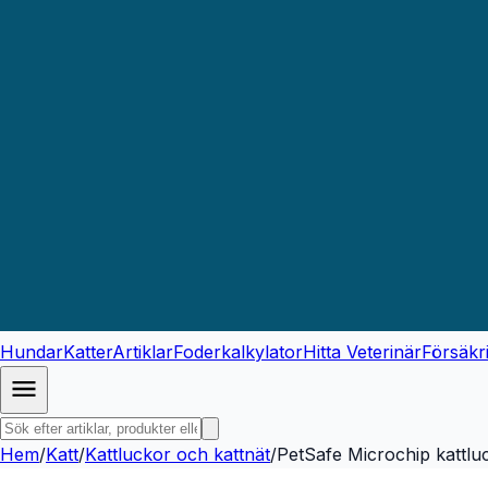
Hundar
Katter
Artiklar
Foderkalkylator
Hitta Veterinär
Försäkr
Hem
/
Katt
/
Kattluckor och kattnät
/
PetSafe Microchip kattluc