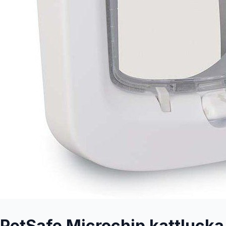
PetSafe Microchip kattlucka 