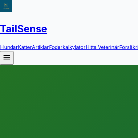
TailSense
Hundar
Katter
Artiklar
Foderkalkylator
Hitta Veterinär
Försäkr