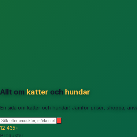
Allt om
katter
och
hundar
En sida om katter och hundar! Jämför priser, shoppa, använ
12 435
+
Produkter