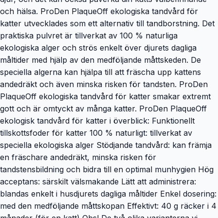
och hälsa. ProDen PlaqueOff ekologiska tandvård för
katter utvecklades som ett alternativ till tandborstning. Det
praktiska pulvret är tillverkat av 100 % naturliga
ekologiska alger och strös enkelt över djurets dagliga
måltider med hjälp av den medföljande måttskeden. De
speciella algerna kan hjälpa till att fräscha upp kattens
andedräkt och även minska risken för tandsten. ProDen
PlaqueOff ekologiska tandvård för katter smakar extremt
gott och är omtyckt av många katter. ProDen PlaqueOff
ekologisk tandvård för katter i överblick: Funktionellt
tillskottsfoder för katter 100 % naturligt: tillverkat av
speciella ekologiska alger Stödjande tandvård: kan främja
en fräschare andedräkt, minska risken för
tandstensbildning och bidra till en optimal munhygien Hög
acceptans: särskilt välsmakande Lätt att administrera:
blandas enkelt i husdjurets dagliga måltider Enkel dosering:
med den medföljande måttskopan Effektivt: 40 g räcker i 4
månader (för en katt) Obs! De två olika varianterna vi