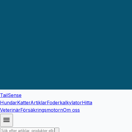
TailSense
Hundar
Katter
Artiklar
Foderkalkylator
Hitta
Veterinär
Försäkringsmotorn
Om oss