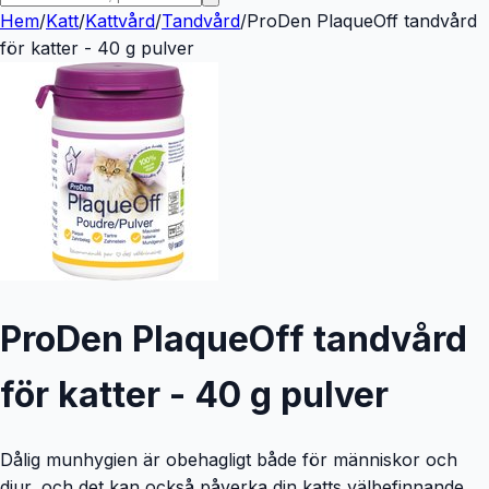
Hem
/
Katt
/
Kattvård
/
Tandvård
/
ProDen PlaqueOff tandvård
för katter - 40 g pulver
ProDen PlaqueOff tandvård
för katter - 40 g pulver
Dålig munhygien är obehagligt både för människor och
djur, och det kan också påverka din katts välbefinnande