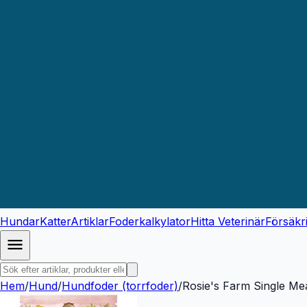
Hundar
Katter
Artiklar
Foderkalkylator
Hitta Veterinär
Försäkr
Hem
/
Hund
/
Hundfoder (torrfoder)
/
Rosie's Farm Single Mea