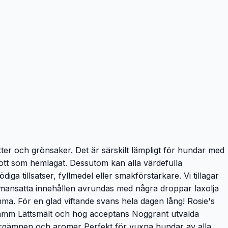
er och grönsaker. Det är särskilt lämpligt för hundar med
ott som hemlagat. Dessutom kan alla värdefulla
 tillsatser, fyllmedel eller smakförstärkare. Vi tillagar
mmansatta innehållen avrundas med några droppar laxolja
ma. För en glad viftande svans hela dagen lång! Rosie's
% lamm Lättsmält och hög acceptans Noggrant utvalda
 färgämnen och aromer Perfekt för vuxna hundar av alla