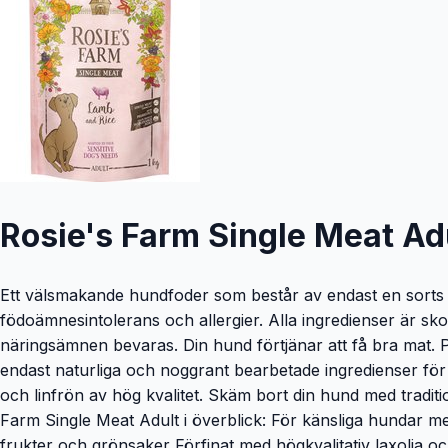
Rosie's Farm Single Meat Adu
Ett välsmakande hundfoder som består av endast en sorts h
födoämnesintolerans och allergier. Alla ingredienser är s
näringsämnen bevaras. Din hund förtjänar att få bra mat. Pr
endast naturliga och noggrant bearbetade ingredienser fö
och linfrön av hög kvalitet. Skäm bort din hund med tradit
Farm Single Meat Adult i överblick: För känsliga hundar m
frukter och grönsaker Förfinat med högkvalitativ laxolja 