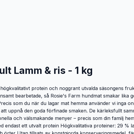
lt Lamm & ris - 1 kg
ögkvalitativt protein och noggrant utvalda säsongens frukt
konsamt bearbetade, så Rosie's Farm hundmat smakar lika g
ecis som du när du lagar mat hemma använder vi inga onödiga
r att uppnå den goda förfinade smaken. De kärleksfullt sa
ionella och välsmakande menyer – precis som din familj hem
ed endast ett utvalt protein Högkvalitativa proteiner: 29 
och örter Utan tillsats av konstgjorda konserveringsmedel,