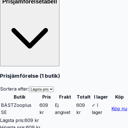
Prisjämförelsetabell
Prisjämförelse (
1
butik
)
Sortera efter:
Butik
Pris
Frakt
Totalt
I lager
Köp
BÄST
Zooplus
609
Ej
609
✓ I
Köp nu
SE
kr
angivet
kr
lager
Lägsta pris:
609 kr
Högsta pris:
609 kr