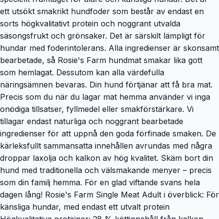
ett utsökt smakrikt hundfoder som består av endast en
sorts högkvalitativt protein och noggrant utvalda
säsongsfrukt och grönsaker. Det är särskilt lämpligt för
hundar med foderintolerans. Alla ingredienser är skonsamt
bearbetade, så Rosie's Farm hundmat smakar lika gott
som hemlagat. Dessutom kan alla värdefulla
näringsämnen bevaras. Din hund förtjänar att få bra mat.
Precis som du när du lagar mat hemma använder vi inga
onödiga tillsatser, fyllmedel eller smakförstärkare. Vi
tillagar endast naturliga och noggrant bearbetade
ingredienser för att uppnå den goda förfinade smaken. De
kärleksfullt sammansatta innehållen avrundas med några
droppar laxolja och kalkon av hög kvalitet. Skäm bort din
hund med traditionella och välsmakande menyer – precis
som din familj hemma. För en glad viftande svans hela
dagen lång! Rosie's Farm Single Meat Adult i överblick: För
känsliga hundar, med endast ett utvalt protein
Högkvalitativa proteiner: 28 % köttinnehåll från kalkon