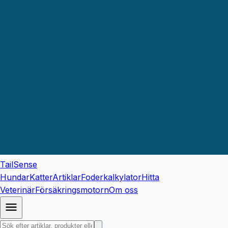
TailSense
Hundar
Katter
Artiklar
Foderkalkylator
Hitta
Veterinär
Försäkringsmotorn
Om oss