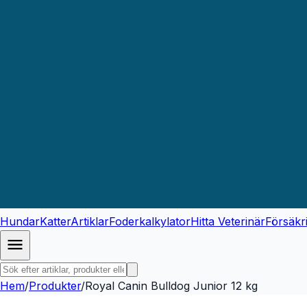
Hundar
Katter
Artiklar
Foderkalkylator
Hitta Veterinär
Försäkr
Hem
/
Produkter
/
Royal Canin Bulldog Junior 12 kg