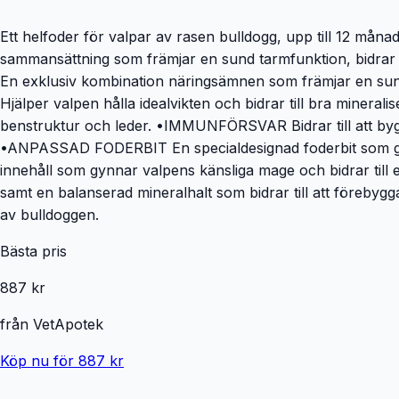
Ett helfoder för valpar av rasen bulldogg, upp till 12 måna
sammansättning som främjar en sund tarmfunktion, bidrar
En exklusiv kombination näringsämnen som främjar en sun
Hjälper valpen hålla idealvikten och bidrar till bra minerali
benstruktur och leder. •IMMUNFÖRSVAR Bidrar till att byg
•ANPASSAD FODERBIT En specialdesignad foderbit som gör d
innehåll som gynnar valpens känsliga mage och bidrar till 
samt en balanserad mineralhalt som bidrar till att förebyg
av bulldoggen.
Bästa pris
887 kr
från
VetApotek
Köp nu för 887 kr