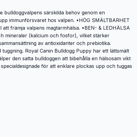
odose bulldoggvalpens särskilda behov genom en
bygga upp immunförsvaret hos valpen. •HÖG SMÄLTBARHET
ill att främja valpens magtarmhälsa. •BEN- & LEDHÄLSA
och mineraler (kalcium och fosfor), vilket stärker
sammansättning av antioxidanter och prebiotika.
tuggning. Royal Canin Bulldogg Puppy har ett lättsmält
älper den satta bulldoggen att bibehålla en hälsosam vikt
 specialdesignade för att enklare plockas upp och tuggas