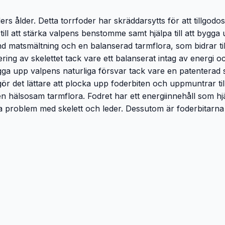
ders ålder. Detta torrfoder har skräddarsytts för att tillg
 till att stärka valpens benstomme samt hjälpa till att 
d matsmältning och en balanserad tarmflora, som bidrar t
sering av skelettet tack vare ett balanserat intag av energi 
ga upp valpens naturliga försvar tack vare en patenterad 
et lättare att plocka upp foderbiten och uppmuntrar till 
en hälsosam tarmflora. Fodret har ett energiinnehåll som hj
ga problem med skelett och leder. Dessutom är foderbitarna